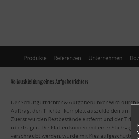
Zum
Inhalt
springen
Produkte
Referenzen
Unternehmen
Dow
Vollauskleidung eines Aufgabetrichters
Der Schüttguttrichter & Aufgabebunker wird durch R
Auftrag, den Trichter komplett auszukleiden um gr
Zuerst wurden Restbestände entfernt und der Trich
übertragen. Die Platten können mit einer Stichsäge 
verschraubt werden, wurde mit Kies aufgeschüttet um