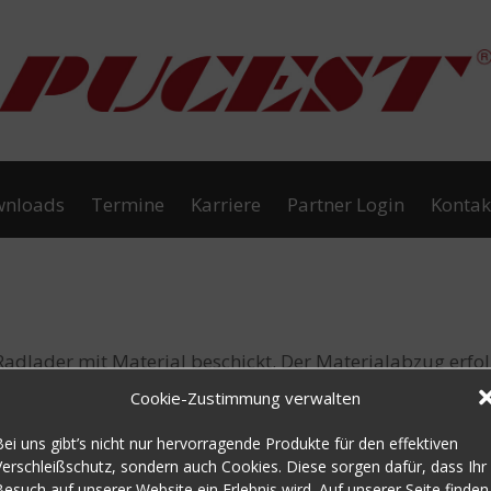
nloads
Termine
Karriere
Partner Login
Kontak
adlader mit Material beschickt. Der Materialabzug erfol
ößeren Verschleiß zu verhindern. Mit PUCEST Platten un
Cookie-Zustimmung verwalten
ter gesäubert. Für die passgenaue Auskleidung wurden S
Bei uns gibt’s nicht nur hervorragende Produkte für den effektiven
perfekt zugeschnitten werden. Nach den ersten Einbauten,
Verschleißschutz, sondern auch Cookies. Diese sorgen dafür, dass Ihr
 eine Standfläche für die weitere Bearbeitung zu erhalt
Besuch auf unserer Website ein Erlebnis wird. Auf unserer Seite finden