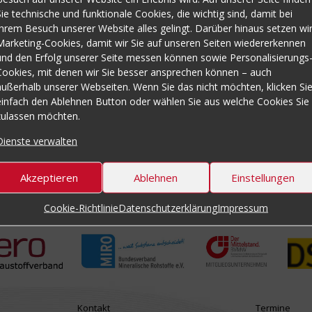
Sie technische und funktionale Cookies, die wichtig sind, damit bei
e Platten einzuschrauben. Nun wurden die dazwischen lie
Ihrem Besuch unserer Website alles gelingt. Darüber hinaus setzen wi
. Die PUCEST runden Ecken und Platten lassen sich nahtl
Marketing-Cookies, damit wir Sie auf unseren Seiten wiedererkennen
und den Erfolg unserer Seite messen können sowie Personalisierungs
nun seit über 3 Jahren sehr zufrieden ist.
Cookies, mit denen wir Sie besser ansprechen können – auch
außerhalb unserer Webseiten. Wenn Sie das nicht möchten, klicken Si
einfach den Ablehnen Button oder wählen Sie aus welche Cookies Sie
zulassen möchten.
Dienste verwalten
Akzeptieren
Ablehnen
Einstellungen
Cookie-Richtlinie
Datenschutzerklärung
Impressum
Kontakt
Termine