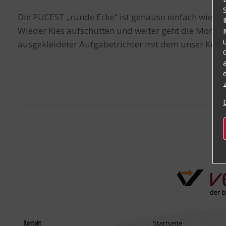
Die PUCEST „runde Ecke“ ist genauso einfach wie di
Wieder Kies aufschütten und weiter geht die Montage
ausgekleideter Aufgabetrichter mit dem unser Kunde 
Startseite
Kontakt