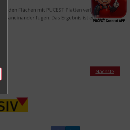
genden Flächen mit PUCEST Platten verkleidet.
r
os aneinander fügen. Das Ergebnis ist ein voll
-
e
Nächste