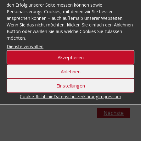
den Erfolg unserer Seite messen können sowie
Personalisierungs-Cookies, mit denen wir Sie besser
ansprechen können – auch außerhalb unserer Webseiten.
Wenn Sie das nicht möchten, klicken Sie einfach den Ablehnen
Button oder wählen Sie aus welche Cookies Sie zulassen
Durch den neuen Original Pucest Rohrbogen
möchten.
konnte die Standzeit erheblich verbessert
Dienste verwalten
werden. Dadurch konnten Reparatur-,
Stillstands-, und Personalkosten für die
Akzeptieren
Instandhaltung eingespart werden. Lobenswert
Ablehnen
ist die schnelle und unkomplizierte Lieferzeit.
Einstellungen
Cookie-Richtlinie
Datenschutzerklärung
Impressum
Nächste