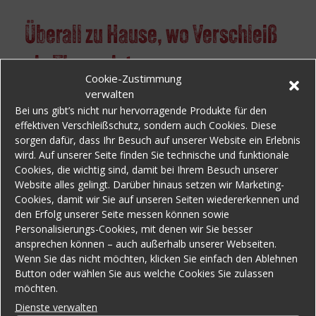
Überall zu Hause, wo Verschleiß
ein Thema ist
Cookie-Zustimmung
verwalten
Entdecken Sie die vielfältigen
Bei uns gibt’s nicht nur hervorragende Produkte für den
Einsatzmöglichkeiten unserer Hochleistungs-
effektiven Verschleißschutz, sondern auch Cookies. Diese
sorgen dafür, dass Ihr Besuch auf unserer Website ein Erlebnis
Polyurethane, sortiert nach Ihren spezifischen
wird. Auf unserer Seite finden Sie technische und funktionale
Anwendungsbereichen:
Cookies, die wichtig sind, damit bei Ihrem Besuch unserer
Website alles gelingt. Darüber hinaus setzen wir Marketing-
Beton- & Fertigteilindustrie
Cookies, damit wir Sie auf unseren Seiten wiedererkennen und
den Erfolg unserer Seite messen können sowie
Vom Mischer bis zur Verladung: Wir schützen
Personalisierungs-Cookies, mit denen wir Sie besser
Ihre gesamte Prozesskette. Erfahren Sie, wie
ansprechen können – auch außerhalb unserer Webseiten.
Wenn Sie das nicht möchten, klicken Sie einfach den Ablehnen
unsere Mischerschaufeln, Bodenauskleidungen
Button oder wählen Sie aus welche Cookies Sie zulassen
und Trichterschutz-Systeme die Standzeiten
möchten.
Ihrer Anlagen vervielfachen und die
Dienste verwalten