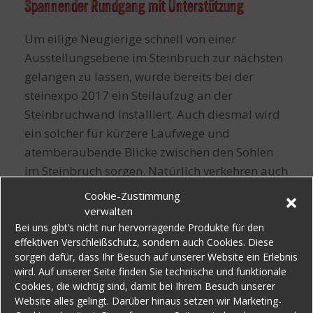
Spannender Rundgang mit Unterstützung
Um eilige Neugierige schnell von einer
Ausstellungsebene im Steinbruch zur nächsten
gelangen zu lassen, wurde bereits bei der
steinexpo 2017 ein Steilaufzug an der
Steinbruchwand installiert. Auch diesmal wird
ein solcher für kürzere Laufwege und
atemberaubende Blicke zwischen den Sohlen
im Steinbruch sorgen. Natürlich verkehren auch
weiterhin die bekannten Shuttle-Busse im
Cookie-Zustimmung
Gelände. Da mit einem großen
verwalten
Besucherzuspruch zu rechnen ist, kommen zu
Bei uns gibt’s nicht nur hervorragende Produkte für den
effektiven Verschleißschutz, sondern auch Cookies. Diese
Stoßzeiten auch die messeinternen
sorgen dafür, dass Ihr Besuch auf unserer Website ein Erlebnis
Transportmittel nur noch im Schritttempo
wird. Auf unserer Seite finden Sie technische und funktionale
voran. Vorteil: Auch beim langsamen
Cookies, die wichtig sind, damit bei Ihrem Besuch unserer
Website alles gelingt. Darüber hinaus setzen wir Marketing-
Vorankommen gibt es genug zu sehen!