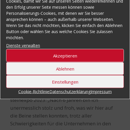
Cookies, damit wir Sie auf unseren Seiten wiedererkennen und
den Erfolg unserer Seite messen können sowie
Die Latte liegt jetzt noch höher
Personalisierungs-Cookies, mit denen wir Sie besser
ansprechen können – auch außerhalb unserer Webseiten.
Das Schlussergebnis unterstreicht einmal mehr
Wenn Sie das nicht möchten, klicken Sie einfach den Ablehnen
die hohe Akzeptanz der steinexpo im Markt.
Button oder wählen Sie aus welche Cookies Sie zulassen
Ausdrücklich loben die Aussteller die
möchten.
Organisation und Flexibilität der
Dienste verwalten
veranstaltenden Geoplan GmbH. Professionell
Akzeptieren
sorgte das steinexpo-erprobte Aufbau- und
Planungsteam der TU Clausthal in allen
Ablehnen
Messephasen für einen geordneten Ablauf der
Einstellungen
Messe. Messechef Dr. Friedhelm Rese erklärt in
Cookie-Richtlinie
Datenschutzerklärung
Impressum
der noch frischen Rückbetrachtung auf die
steinexpo 2023: „Nach 6 Jahren bin ich
unermesslich stolz und froh, was wir hier auf
die Beine stellen konnten, trotz aller
Schwierigkeiten für die Unternehmen in den