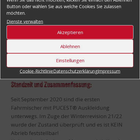
Button oder wählen Sie aus welche Cookies Sie zulassen
möchten.
Dienste verwalten
Akzeptieren
Ablehnen
Einstellungen
Cookie-Richtlinie
Datenschutzerklärung
Impressum
Standzeit und Zusammenfassung:
Seit September 2020 sind die ersten
Fahrmischer mit PUCEST® Auskleidung
unterwegs. Im Zuge der Winterrevision 21/22
wurde der Zustand überprüft und es ist KEIN
Abrieb feststellbar!