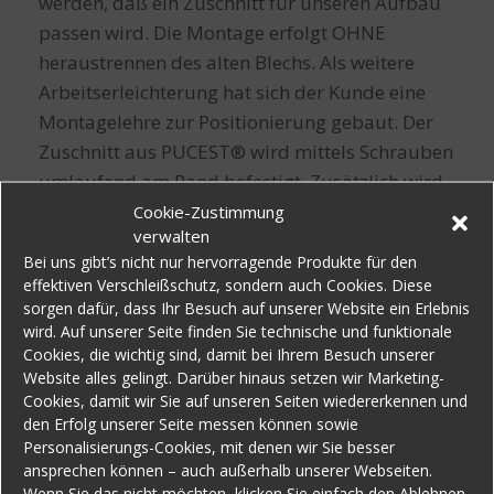
werden, daß ein Zuschnitt für unseren Aufbau
passen wird. Die Montage erfolgt OHNE
heraustrennen des alten Blechs. Als weitere
Arbeitserleichterung hat sich der Kunde eine
Montagelehre zur Positionierung gebaut. Der
Zuschnitt aus PUCEST® wird mittels Schrauben
umlaufend am Rand befestigt. Zusätzlich wird
im Randbereich „Kleben und Dicht“
Cookie-Zustimmung
verwalten
aufgetragen um eine Hinterrostung des
Bei uns gibt’s nicht nur hervorragende Produkte für den
Blechaufbaus zu verhindern.
effektiven Verschleißschutz, sondern auch Cookies. Diese
sorgen dafür, dass Ihr Besuch auf unserer Website ein Erlebnis
wird. Auf unserer Seite finden Sie technische und funktionale
Cookies, die wichtig sind, damit bei Ihrem Besuch unserer
Website alles gelingt. Darüber hinaus setzen wir Marketing-
Cookies, damit wir Sie auf unseren Seiten wiedererkennen und
den Erfolg unserer Seite messen können sowie
Personalisierungs-Cookies, mit denen wir Sie besser
ansprechen können – auch außerhalb unserer Webseiten.
Wenn Sie das nicht möchten, klicken Sie einfach den Ablehnen