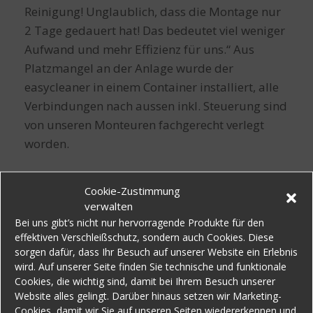
Reinigung! Unglaublich, dass die Montage nur
2 Tage gedauert hat! Das bedeutet viel weniger
Aufwand und mehr Effizienz für uns.“ Aus
Platzmangel an der Anlage wurde der
easycleaner in einem Container installiert, alle
Verbindungen nach aussen inkl. Steuerung sind
von unseren Monteuren fachgerecht verlegt
worden.
Cookie-Zustimmung
verwalten
Bei uns gibt’s nicht nur hervorragende Produkte für den
effektiven Verschleißschutz, sondern auch Cookies. Diese
sorgen dafür, dass Ihr Besuch auf unserer Website ein Erlebnis
Nächste
wird. Auf unserer Seite finden Sie technische und funktionale
Cookies, die wichtig sind, damit bei Ihrem Besuch unserer
Website alles gelingt. Darüber hinaus setzen wir Marketing-
Cookies, damit wir Sie auf unseren Seiten wiedererkennen und