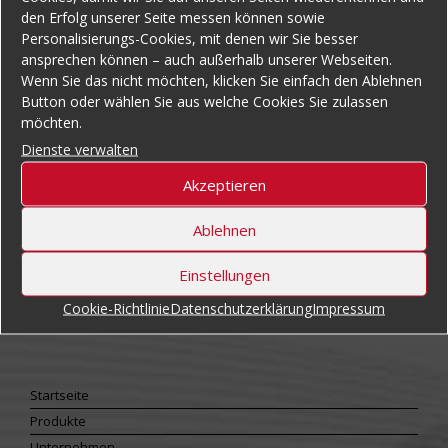
den Erfolg unserer Seite messen können sowie
Personalisierungs-Cookies, mit denen wir Sie besser
ansprechen können – auch außerhalb unserer Webseiten.
Wenn Sie das nicht möchten, klicken Sie einfach den Ablehnen
Button oder wählen Sie aus welche Cookies Sie zulassen
möchten.
Dienste verwalten
Akzeptieren
Kontakt
PUCEST protect GmbH
Ablehnen
Im Höning 11
D-63820 Elsenfeld
Einstellungen
Telefon +49 6022 26401-0
Fax +49 6022 26401-20
Cookie-Richtlinie
Datenschutzerklärung
Impressum
E-Mail:
info@pucest.com
Startseite
Produkte
Unternehmen